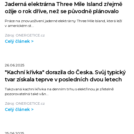
Jaderná elektrárna Three Mile Island zřejmě
ožije o rok dříve, než se původně plánovalo
Práce na znovuoživení jaderné elektrárny Three Mile Island, která leží
v americkém st...
Zdroj: ONERGETICE.cz
Celý článek >
26.06.2025
"Kachní křivka" dorazila do Česka. Svůj typický
tvar získala teprve v posledních dvou letech
Takzvaná kachní křivka na denním trhu s elektřinou je zřetelně
pozorovatelná také v&n...
Zdroj: ONERGETICE.cz
Celý článek >
25.06.2025