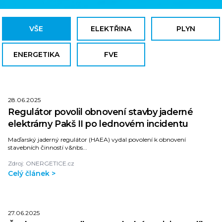
VŠE
ELEKTŘINA
PLYN
ENERGETIKA
FVE
28.06.2025
Regulátor povolil obnovení stavby jaderné
elektrárny Pakš II po lednovém incidentu
Maďarský jaderný regulátor (HAEA) vydal povolení k obnovení
stavebních činností v&nbs...
Zdroj: ONERGETICE.cz
Celý článek >
27.06.2025