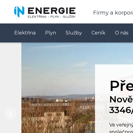
Firmy a korpo
Elektřina
Plyn
Služby
Ceník
O nás
Pře
Nově 
3346/
Previous
Next
Ve veřejn
společnos