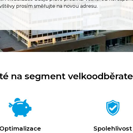
vštěvy prosím směřujte na novou adresu.
té na segment velkoodběratel
Spolehlivost
Optimalizace