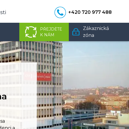
ti
+420 720 977 488
Zákaznická
PŘEJDĚTE
K NÁM
zóna
na
sa
denci a