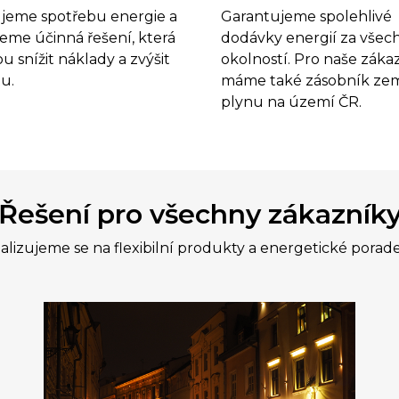
Garantujeme spolehlivé
jeme spotřebu energie a
dodávky energií za všec
eme účinná řešení, která
okolností. Pro naše záka
 snížit náklady a zvýšit
máme také zásobník ze
tu.
plynu na území ČR.
Řešení pro všechny zákazník
alizujeme se na flexibilní produkty a energetické porad