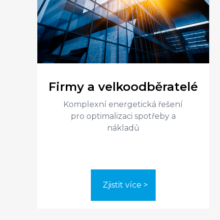
Firmy a velkoodběratelé
Komplexní energetická řešení
pro optimalizaci spotřeby a
Zjistit více >