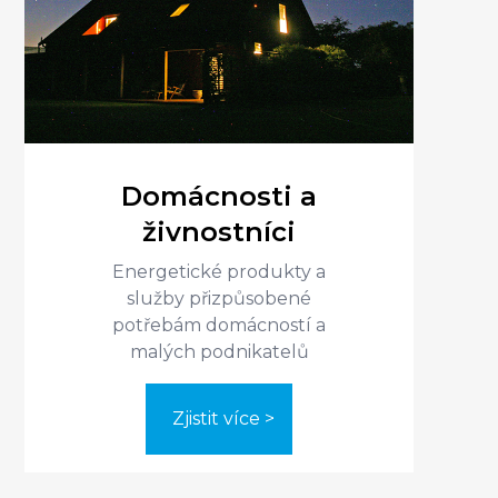
Domácnosti a
živnostníci
Energetické produkty a
služby přizpůsobené
potřebám domácností a
Zjistit více >