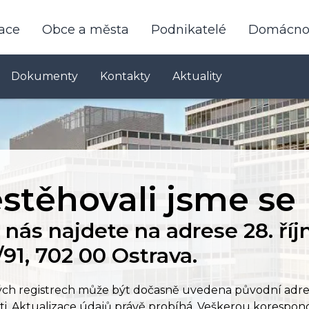
race
Obce a města
Podnikatelé
Domácnos
Dokumenty
Kontakty
Aktuality
stěhovali jsme se
nás najdete na adrese 28. říj
91, 702 00 Ostrava.
ých registrech může být dočasně uvedena původní adre
ti. Aktualizace údajů právě probíhá. Veškerou korespon