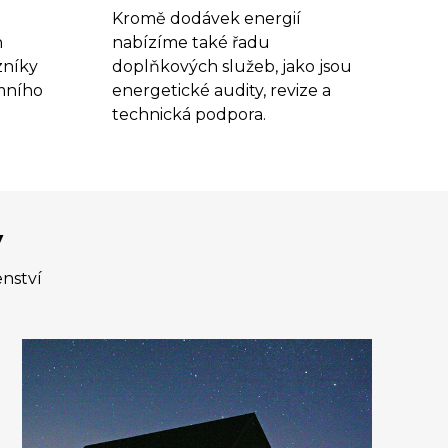
Kromě dodávek energií
h
nabízíme také řadu
zníky
doplňkových služeb, jako jsou
mního
energetické audity, revize a
technická podpora.
y
enství